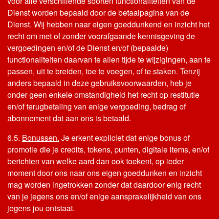
voor alle verschillende soorten functionaliteiten van de
Dienst worden bepaald door de betaalpagina van de
Dienst. Wij hebben naar eigen goeddunkend en inzicht het
recht om met of zonder voorafgaande kennisgeving de
vergoedingen en/of de Dienst en/of (bepaalde)
functionaliteiten daarvan te allen tijde te wijzigingen, aan te
passen, uit te breiden, toe te voegen, of te staken. Tenzij
anders bepaald in deze gebruiksvoorwaarden, heb je
onder geen enkele omstandigheid het recht op restitutie
en/of terugbetaling van enige vergoeding, bedrag of
abonnement dat aan ons is betaald.
6.5.
Bonussen.
Je erkent expliciet dat enige bonus of
promotie die je credits, tokens, punten, digitale items, en/of
berichten van welke aard dan ook toekent, op ieder
moment door ons naar ons eigen goeddunken en inzicht
mag worden ingetrokken zonder dat daardoor enig recht
van je jegens ons en/of enige aansprakelijkheid van ons
jegens jou ontstaat.